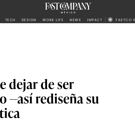
ño
TECH
DESIGN
WORK LIFE
NEWS
IMPACT
FASTCO 
 dejar de ser
o —así rediseña su
tica