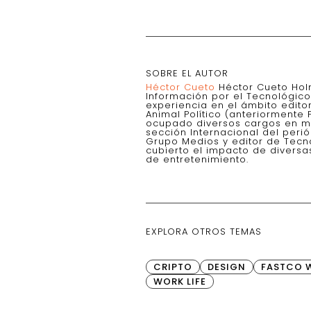
SOBRE EL AUTOR
Héctor Cueto
Héctor Cueto Hol
Información por el Tecnológic
experiencia en el ámbito edito
Animal Político (anteriormente P
ocupado diversos cargos en me
sección Internacional del peri
Grupo Medios y editor de Tecno
cubierto el impacto de diversa
de entretenimiento.
EXPLORA OTROS TEMAS
CRIPTO
DESIGN
FASTCO 
WORK LIFE