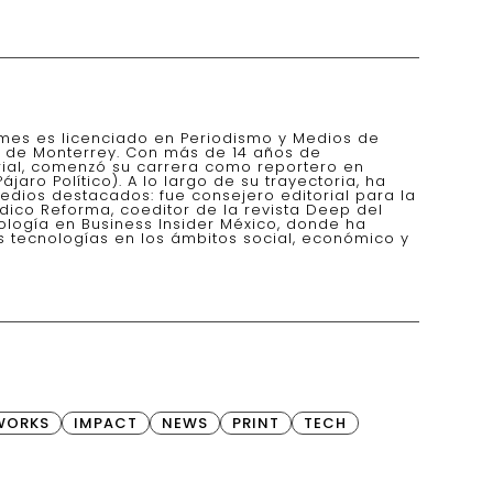
mes es licenciado en Periodismo y Medios de
o de Monterrey. Con más de 14 años de
rial, comenzó su carrera como reportero en
ájaro Político). A lo largo de su trayectoria, ha
dios destacados: fue consejero editorial para la
ódico Reforma, coeditor de la revista Deep del
logía en Business Insider México, donde ha
s tecnologías en los ámbitos social, económico y
WORKS
IMPACT
NEWS
PRINT
TECH