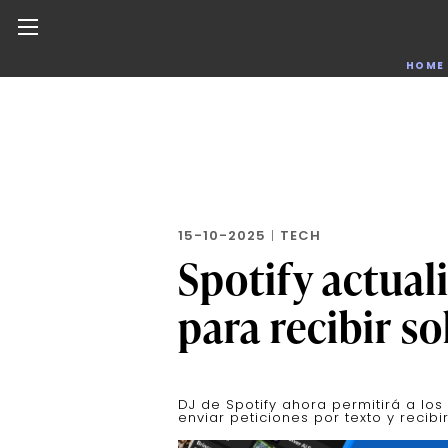
Noticias de negocios, innovación, tecnología y dise
HOME
Skip
to
the
content
15-10-2025
|
TECH
Spotify actual
para recibir s
DJ de Spotify ahora permitirá a los
enviar peticiones por texto y recib