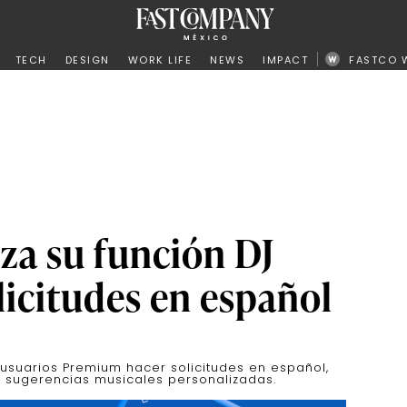
ño
TECH
DESIGN
WORK LIFE
NEWS
IMPACT
FASTCO 
iza su función DJ
olicitudes en español
 usuarios Premium hacer solicitudes en español,
ir sugerencias musicales personalizadas.