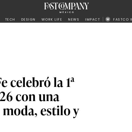
ño
TECH
DESIGN
WORK LIFE
NEWS
IMPACT
FASTCO 
e celebró la 1ª
026 con una
 moda, estilo y