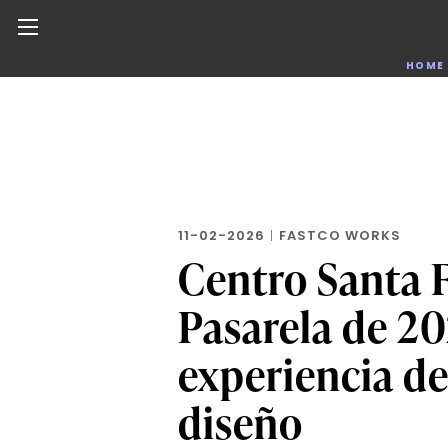
Noticias de negocios, innovación, tecnología y dise
HOME
Skip
to
the
content
11-02-2026
|
FASTCO WORKS
Centro Santa F
Pasarela de 2
experiencia de
diseño