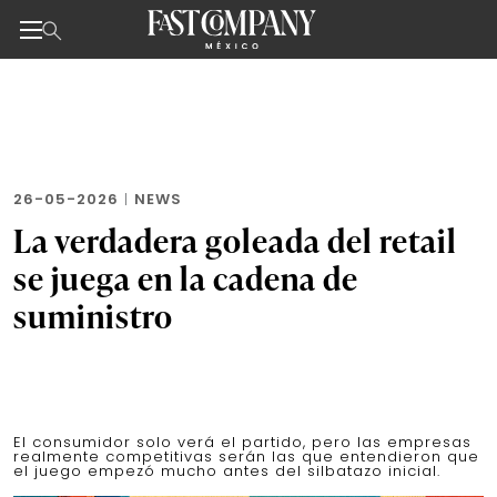
Noticias de negocios, innovación, tecnología y dise
Skip
to
the
content
26-05-2026
|
NEWS
La verdadera goleada del retail
se juega en la cadena de
suministro
El consumidor solo verá el partido, pero las empresas
realmente competitivas serán las que entendieron que
el juego empezó mucho antes del silbatazo inicial.