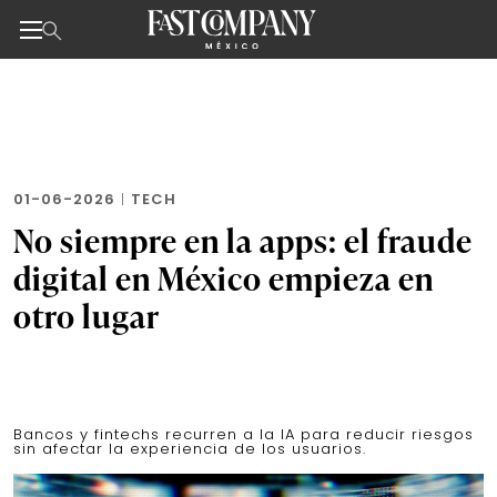
Noticias de negocios, innovación, tecnología y dise
Skip
to
the
content
01-06-2026
|
TECH
No siempre en la apps: el fraude
digital en México empieza en
otro lugar
Bancos y fintechs recurren a la IA para reducir riesgos
sin afectar la experiencia de los usuarios.