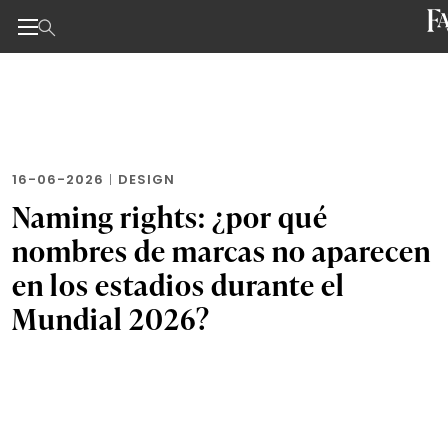
Noticias de negocios, innovación, tecnología y dise
Skip
to
the
content
16-06-2026
|
DESIGN
Naming rights: ¿por qué
nombres de marcas no aparecen
en los estadios durante el
Mundial 2026?