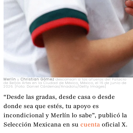
Merlín
y
Christian Gómez
descansan a las afueras del Palacio
de Bellas Artes en la Ciudad de México, México, el 16 de junio de
2026. [Foto: Daniel Cárdenas/Anadolu/Getty Images]
“Desde las gradas, desde casa o desde
donde sea que estés, tu apoyo es
incondicional y Merlín lo sabe”, publicó la
Selección Mexicana en su
cuenta
oficial X.