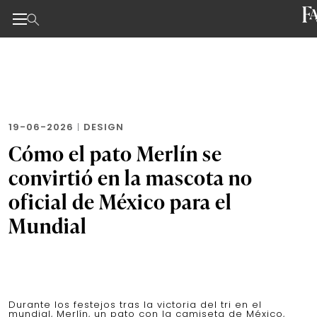
Noticias de negocios, innovación, tecnología y dise
Skip
to
the
content
19-06-2026
|
DESIGN
Cómo el pato Merlín se
convirtió en la mascota no
oficial de México para el
Mundial
Durante los festejos tras la victoria del tri en el
mundial, Merlín, un pato con la camiseta de México,