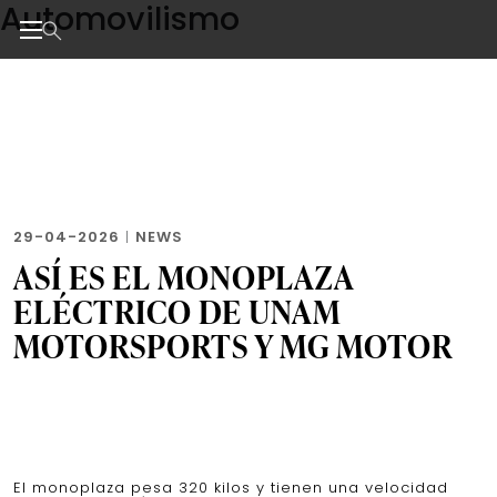
Automovilismo
Skip
to
the
Noticias de negocios, innovación, tecnología y dise
content
29-04-2026
|
NEWS
ASÍ ES EL MONOPLAZA
ELÉCTRICO DE UNAM
MOTORSPORTS Y MG MOTOR
El monoplaza pesa 320 kilos y tienen una velocidad