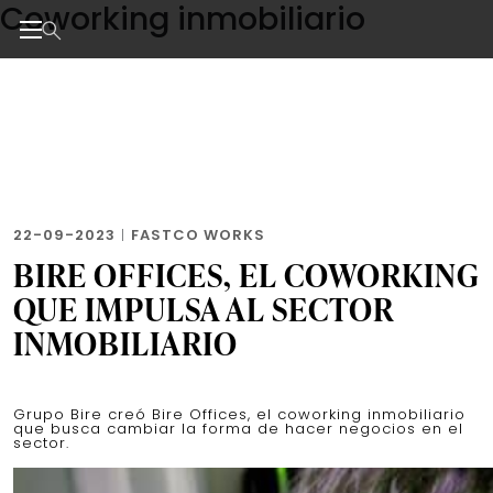
Coworking inmobiliario
Skip
to
the
Noticias de negocios, innovación, tecnología y dise
content
22-09-2023
|
FASTCO WORKS
BIRE OFFICES, EL COWORKING
QUE IMPULSA AL SECTOR
INMOBILIARIO
Grupo Bire creó Bire Offices, el coworking inmobiliario
que busca cambiar la forma de hacer negocios en el
sector.