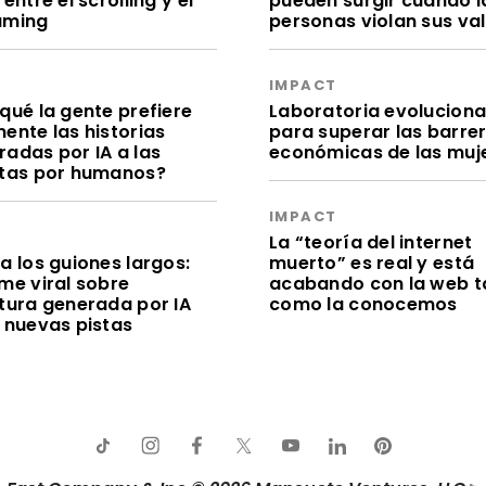
 entre el scrolling y el
pueden surgir cuando l
aming
personas violan sus va
S
IMPACT
qué la gente prefiere
Laboratoria evolucion
ente las historias
para superar las barre
radas por IA a las
económicas de las muj
itas por humanos?
IMPACT
S
La “teoría del internet
a los guiones largos:
muerto” es real y está
me viral sobre
acabando con la web t
itura generada por IA
como la conocemos
e nuevas pistas