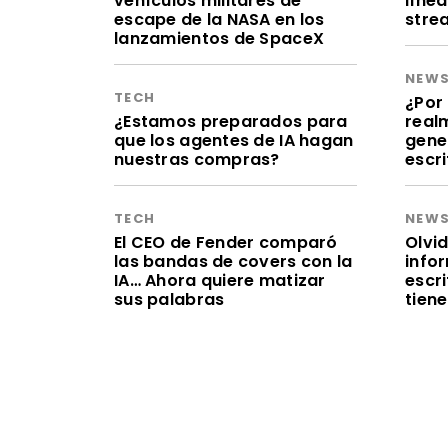
vehículos militares de
línea
escape de la NASA en los
stre
lanzamientos de SpaceX
NEW
TECH
¿Por 
¿Estamos preparados para
realm
que los agentes de IA hagan
gene
nuestras compras?
escr
TECH
NEW
El CEO de Fender comparó
Olvid
las bandas de covers con la
infor
IA… Ahora quiere matizar
escr
sus palabras
tien