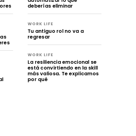
as
automatizar lo que
lores
deberías eliminar
WORK LIFE
a
Tu antiguo rol no va a
ras
regresar
eres
WORK LIFE
La resiliencia emocional se
está convirtiendo en la skill
más valiosa. Te explicamos
al
por qué