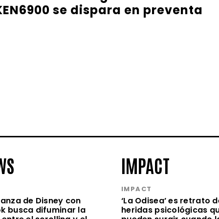
EN6900 se dispara en preventa
WS
IMPACT
S
IMPACT
lianza de Disney con
‘La Odisea’ es retrato d
ok busca difuminar la
heridas psicológicas q