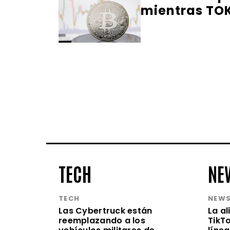
mientras TOK
TECH
NE
TECH
NEW
Las Cybertruck están
La a
reemplazando a los
TikT