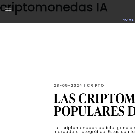
criptomonedas IA
Skip
to
the
Noticias de negocios, innovación, tecnología y dise
HOME
content
28-05-2024
|
CRIPTO
LAS CRIPTOM
POPULARES 
Las criptomonedas de inteligencia 
mercado criptográfico. Estas son l