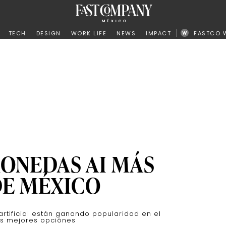
ño
TECH
DESIGN
WORK LIFE
NEWS
IMPACT
FASTCO 
ONEDAS AI MÁS
DE MÉXICO
artificial están ganando popularidad en el
as mejores opciónes