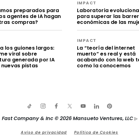
S
IMPACT
amos preparados para
Laboratoria evolucion
los agentes de IA hagan
para superar las barre
tras compras?
económicas de las muj
S
IMPACT
a los guiones largos:
La “teoría del internet
me viral sobre
muerto” es real y está
itura generada por IA
acabando con la web t
e nuevas pistas
como la conocemos
Fast Company & Inc © 2026 Mansueto Ventures, LLC
Aviso de privacidad
Política de Cookies