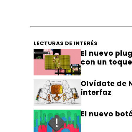
LECTURAS DE INTERÉS
El nuevo plu
con un toqu
Olvídate de N
interfaz
El nuevo bot