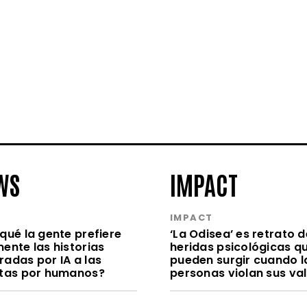
WS
IMPACT
S
IMPACT
qué la gente prefiere
‘La Odisea’ es retrato d
ente las historias
heridas psicológicas q
radas por IA a las
pueden surgir cuando l
itas por humanos?
personas violan sus va