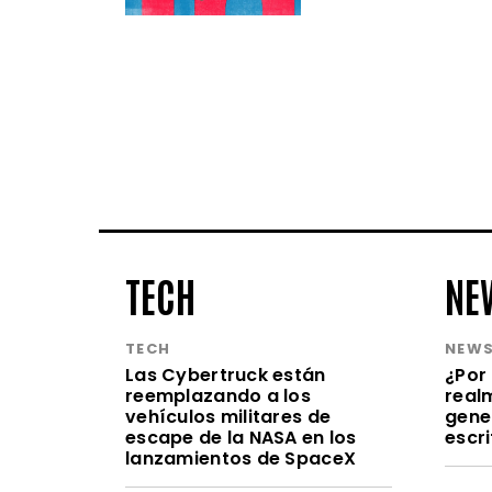
TECH
NE
TECH
NEW
Las Cybertruck están
¿Por 
reemplazando a los
realm
vehículos militares de
gene
escape de la NASA en los
escr
lanzamientos de SpaceX