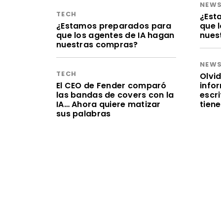
NEW
TECH
¿Est
¿Estamos preparados para
que 
que los agentes de IA hagan
nues
nuestras compras?
NEW
TECH
Olvid
El CEO de Fender comparó
infor
las bandas de covers con la
escr
IA… Ahora quiere matizar
tien
sus palabras