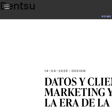
Dentsu
Skip
to
the
Noticias de negocios, innovación, tecnología y dise
HOME
content
14-04-2025
|
DESIGN
DATOS Y CLIE
MARKETING Y
LA ERA DE LA