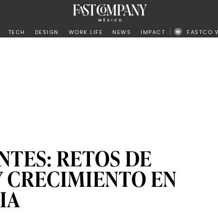
ño
TECH
DESIGN
WORK LIFE
NEWS
IMPACT
FASTCO 
NTES: RETOS DE
 CRECIMIENTO EN
 IA