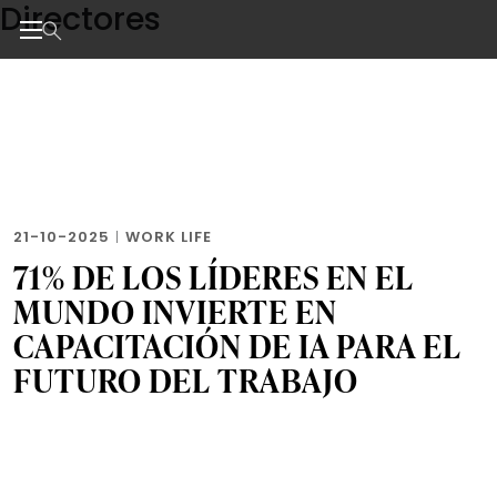
Directores
Skip
to
the
Noticias de negocios, innovación, tecnología y dise
content
21-10-2025
|
WORK LIFE
71% DE LOS LÍDERES EN EL
MUNDO INVIERTE EN
CAPACITACIÓN DE IA PARA EL
FUTURO DEL TRABAJO