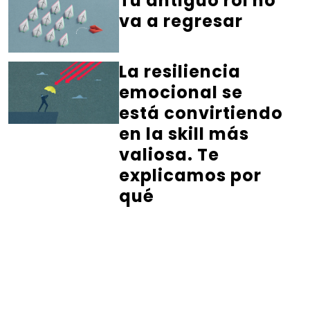
Tu antiguo rol no
va a regresar
La resiliencia
emocional se
está convirtiendo
en la skill más
valiosa. Te
explicamos por
qué