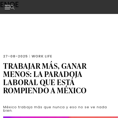
ENOE
Skip
to
the
Noticias de negocios, innovación, tecnología y dise
content
27-08-2025
|
WORK LIFE
TRABAJAR MÁS, GANAR
MENOS: LA PARADOJA
LABORAL QUE ESTÁ
ROMPIENDO A MÉXICO
México trabaja más que nunca y eso no se ve nada
bien.