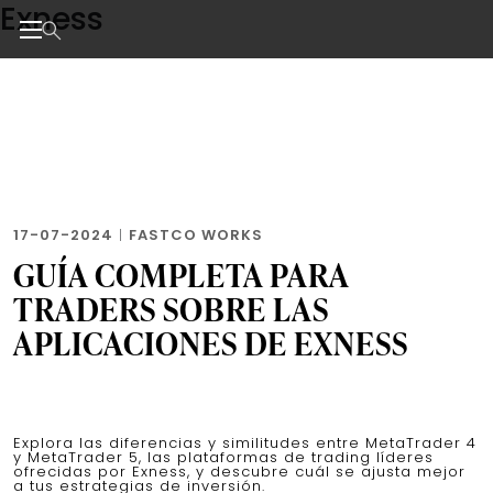
Exness
Skip
to
the
Noticias de negocios, innovación, tecnología y dise
content
17-07-2024
|
FASTCO WORKS
GUÍA COMPLETA PARA
TRADERS SOBRE LAS
APLICACIONES DE EXNESS
Explora las diferencias y similitudes entre MetaTrader 4
y MetaTrader 5, las plataformas de trading líderes
ofrecidas por Exness, y descubre cuál se ajusta mejor
a tus estrategias de inversión.