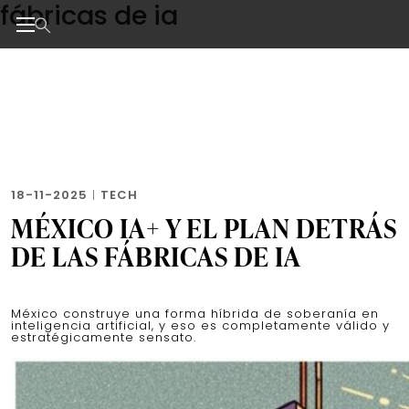
fábricas de ia
Skip
to
the
Noticias de negocios, innovación, tecnología y dise
content
18-11-2025
|
TECH
MÉXICO IA+ Y EL PLAN DETRÁS
DE LAS FÁBRICAS DE IA
México construye una forma híbrida de soberanía en
inteligencia artificial, y eso es completamente válido y
estratégicamente sensato.