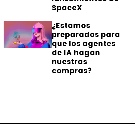
SpaceX
¿Estamos
preparados para
que los agentes
de IA hagan
nuestras
compras?