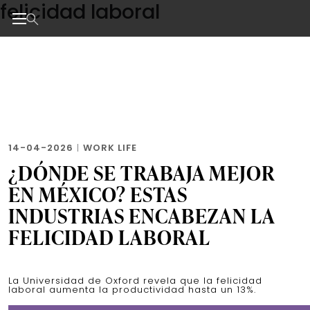
felicidad laboral
Skip
to
the
Noticias de negocios, innovación, tecnología y dise
content
14-04-2026
|
WORK LIFE
¿DÓNDE SE TRABAJA MEJOR
EN MÉXICO? ESTAS
INDUSTRIAS ENCABEZAN LA
FELICIDAD LABORAL
La Universidad de Oxford revela que la felicidad
laboral aumenta la productividad hasta un 13%.