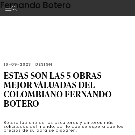
Fernando Botero
Skip
to
the
Noticias de negocios, innovación, tecnología y dise
content
16-09-2023
|
DESIGN
ESTAS SON LAS 5 OBRAS
MEJOR VALUADAS DEL
COLOMBIANO FERNANDO
BOTERO
Botero fue uno de los escultores y pintores más
solicitados del mundo, por lo que se espera que los
precios de su obra se disparen.