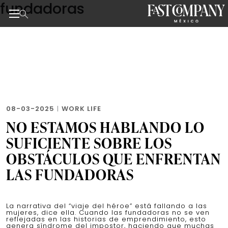
fundadoras
Skip
to
the
Noticias de negocios, innovación, tecnología y dise
content
08-03-2025
|
WORK LIFE
NO ESTAMOS HABLANDO LO
SUFICIENTE SOBRE LOS
OBSTÁCULOS QUE ENFRENTAN
LAS FUNDADORAS
La narrativa del “viaje del héroe” está fallando a las
mujeres, dice ella. Cuando las fundadoras no se ven
reflejadas en las historias de emprendimiento, esto
genera síndrome del impostor, haciendo que muchas