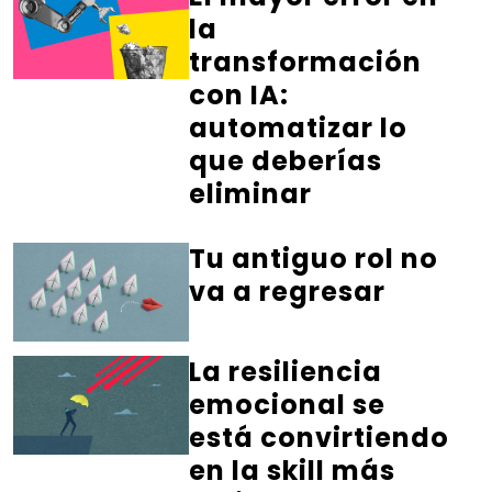
la
transformación
con IA:
automatizar lo
que deberías
eliminar
Tu antiguo rol no
va a regresar
La resiliencia
emocional se
está convirtiendo
en la skill más