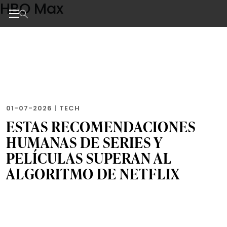
HBO Max
Skip
to
the
Noticias de negocios, innovación, tecnología y dise
content
01-07-2026
|
TECH
ESTAS RECOMENDACIONES
HUMANAS DE SERIES Y
PELÍCULAS SUPERAN AL
ALGORITMO DE NETFLIX