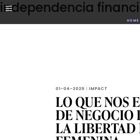
independencia financi
Skip
to
the
Noticias de negocios, innovación, tecnología y dise
HOME
content
01-04-2025
|
IMPACT
LO QUE NOS 
DE NEGOCIO 
LA LIBERTAD