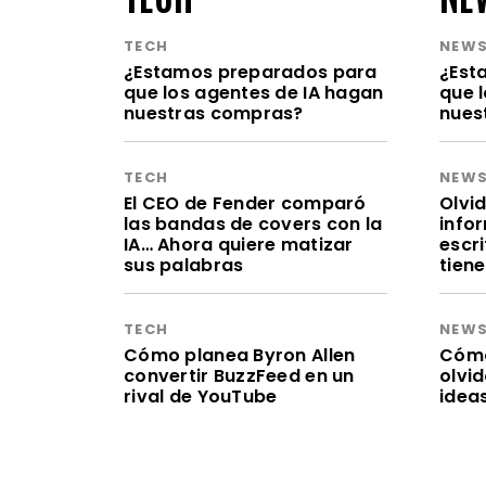
TECH
NEW
¿Estamos preparados para
¿Est
que los agentes de IA hagan
que 
nuestras compras?
nues
TECH
NEW
El CEO de Fender comparó
Olvid
las bandas de covers con la
infor
IA… Ahora quiere matizar
escr
sus palabras
tien
TECH
NEW
Cómo planea Byron Allen
Cómo 
convertir BuzzFeed en un
olvi
rival de YouTube
idea