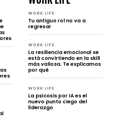
WORK LIFE
e
Tu antiguo rol no va a
ue
regresar
as
lores
WORK LIFE
La resiliencia emocional se
está convirtiendo en la skill
a
más valiosa. Te explicamos
ras
por qué
eres
WORK LIFE
La psicosis por IA es el
nuevo punto ciego del
liderazgo
al