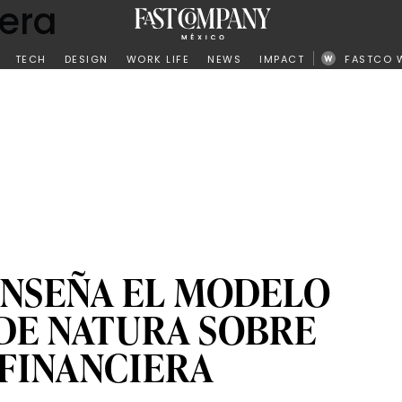
era
ño
TECH
DESIGN
WORK LIFE
NEWS
IMPACT
FASTCO 
ENSEÑA EL MODELO
DE NATURA SOBRE
 FINANCIERA