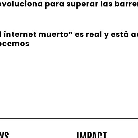
evoluciona para superar las barr
l internet muerto” es real y está
nocemos
WS
IMPACT