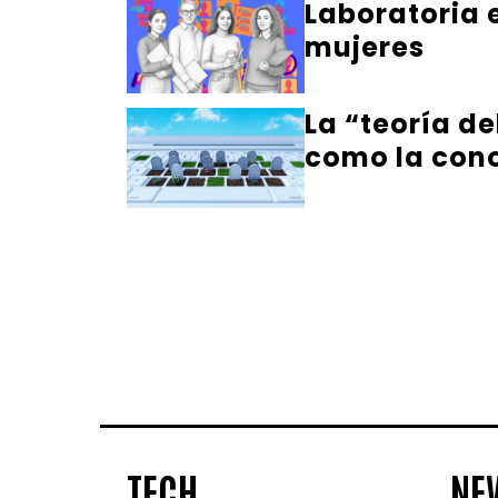
Laboratoria 
mujeres
La “teoría de
como la co
TECH
NE