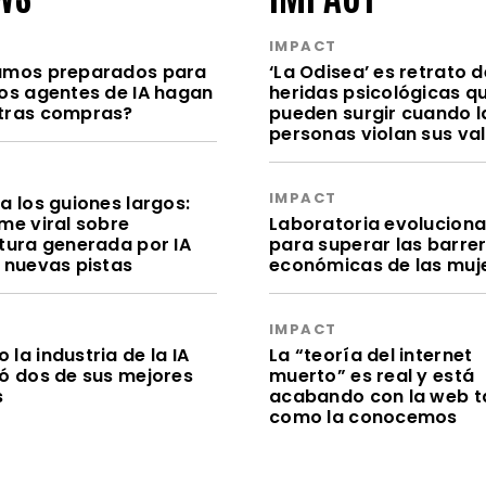
S
IMPACT
amos preparados para
‘La Odisea’ es retrato d
los agentes de IA hagan
heridas psicológicas q
tras compras?
pueden surgir cuando l
personas violan sus va
S
IMPACT
a los guiones largos:
me viral sobre
Laboratoria evolucion
itura generada por IA
para superar las barre
e nuevas pistas
económicas de las muj
S
IMPACT
la industria de la IA
La “teoría del internet
dó dos de sus mejores
muerto” es real y está
s
acabando con la web t
como la conocemos