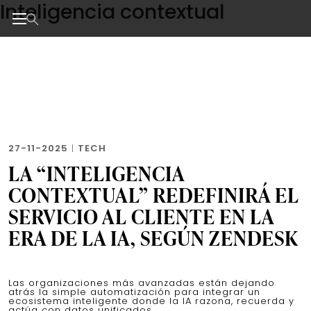
Inteligencia contextual
Skip
to
the
Noticias de negocios, innovación, tecnología y dise
content
27-11-2025
|
TECH
LA “INTELIGENCIA
CONTEXTUAL” REDEFINIRÁ EL
SERVICIO AL CLIENTE EN LA
ERA DE LA IA, SEGÚN ZENDESK
Las organizaciones más avanzadas están dejando
atrás la simple automatización para integrar un
ecosistema inteligente donde la IA razona, recuerda y
actúa con datos unificados.