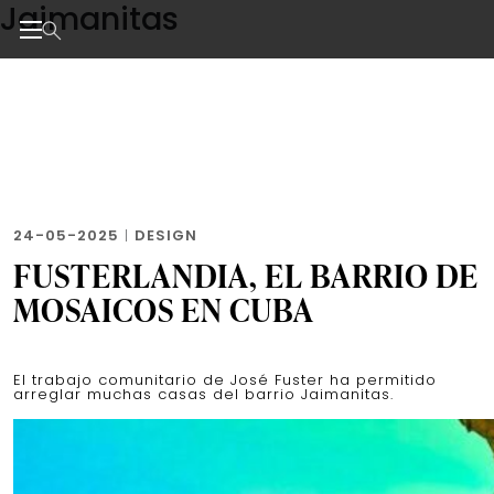
Jaimanitas
Skip
to
the
Noticias de negocios, innovación, tecnología y dise
content
24-05-2025
|
DESIGN
FUSTERLANDIA, EL BARRIO DE
MOSAICOS EN CUBA
El trabajo comunitario de José Fuster ha permitido
arreglar muchas casas del barrio Jaimanitas.