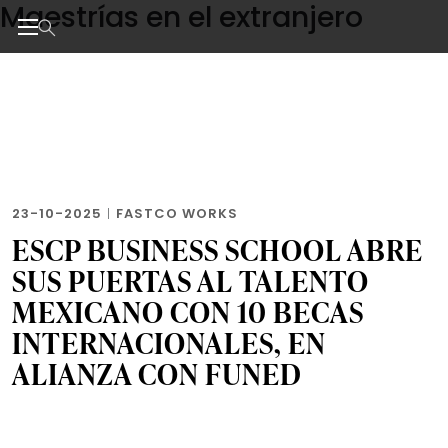
Maestrías en el extranjero
Skip
to
the
Noticias de negocios, innovación, tecnología y dise
content
23-10-2025
|
FASTCO WORKS
ESCP BUSINESS SCHOOL ABRE
SUS PUERTAS AL TALENTO
MEXICANO CON 10 BECAS
INTERNACIONALES, EN
ALIANZA CON FUNED