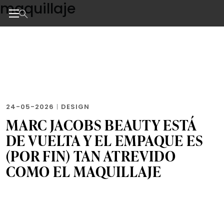
maquillaje
Skip
to
the
Noticias de negocios, innovación, tecnología y dise
content
24-05-2026
|
DESIGN
MARC JACOBS BEAUTY ESTÁ
DE VUELTA Y EL EMPAQUE ES
(POR FIN) TAN ATREVIDO
COMO EL MAQUILLAJE