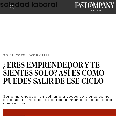
soledad laboral
Skip
to
the
Noticias de negocios, innovación, tecnología y dise
content
20-11-2025
|
WORK LIFE
¿ERES EMPRENDEDOR Y TE
SIENTES SOLO? ASÍ ES COMO
PUEDES SALIR DE ESE CICLO
Ser emprendedor en solitario a veces se siente como
aislamiento. Pero los expertos afirman que no tiene por
qué ser así.