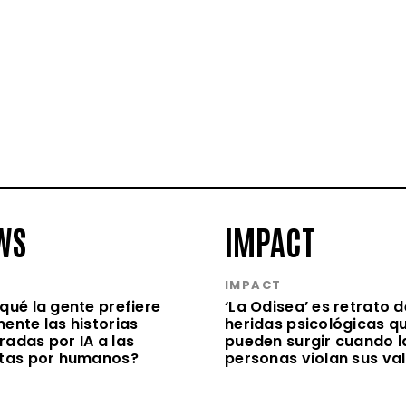
WS
IMPACT
S
IMPACT
qué la gente prefiere
‘La Odisea’ es retrato d
ente las historias
heridas psicológicas q
radas por IA a las
pueden surgir cuando l
itas por humanos?
personas violan sus va