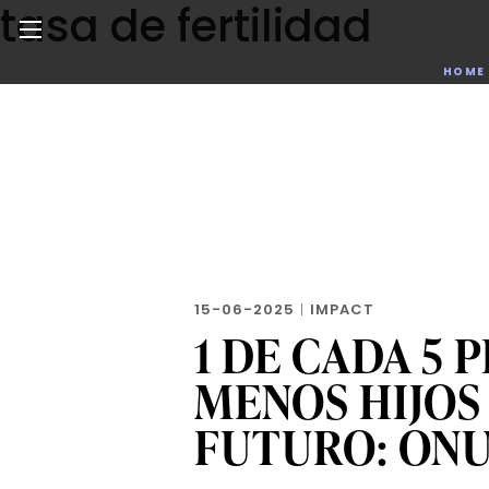
tasa de fertilidad
Skip
to
the
Noticias de negocios, innovación, tecnología y dise
HOME
content
15-06-2025
|
IMPACT
1 DE CADA 5 
MENOS HIJOS
FUTURO: ON