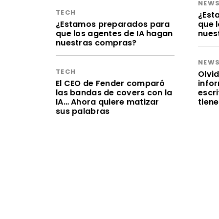
NEW
TECH
¿Est
¿Estamos preparados para
que 
que los agentes de IA hagan
nues
nuestras compras?
NEW
TECH
Olvid
El CEO de Fender comparó
infor
las bandas de covers con la
escr
IA… Ahora quiere matizar
tien
sus palabras