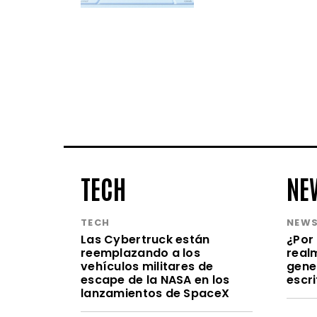
TECH
NE
TECH
NEW
Las Cybertruck están
¿Por 
reemplazando a los
realm
vehículos militares de
gene
escape de la NASA en los
escr
lanzamientos de SpaceX