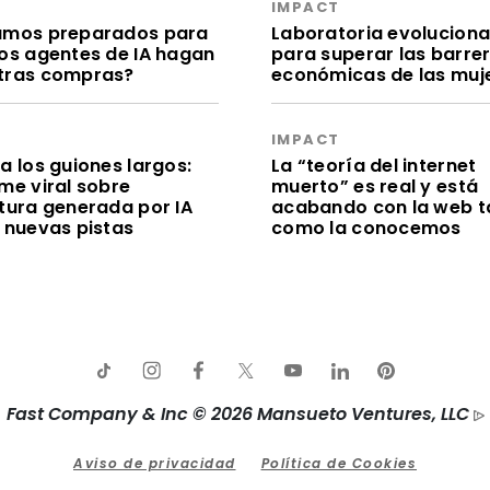
S
IMPACT
amos preparados para
Laboratoria evolucion
los agentes de IA hagan
para superar las barre
tras compras?
económicas de las muj
S
IMPACT
a los guiones largos:
La “teoría del internet
me viral sobre
muerto” es real y está
itura generada por IA
acabando con la web t
e nuevas pistas
como la conocemos
Fast Company & Inc © 2026 Mansueto Ventures, LLC
Aviso de privacidad
Política de Cookies