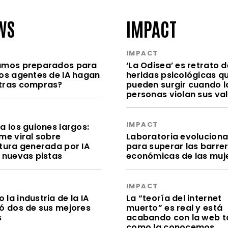
WS
IMPACT
S
IMPACT
amos preparados para
‘La Odisea’ es retrato d
los agentes de IA hagan
heridas psicológicas q
tras compras?
pueden surgir cuando l
personas violan sus va
S
IMPACT
a los guiones largos:
me viral sobre
Laboratoria evolucion
itura generada por IA
para superar las barre
e nuevas pistas
económicas de las muj
S
IMPACT
la industria de la IA
La “teoría del internet
dó dos de sus mejores
muerto” es real y está
s
acabando con la web t
como la conocemos