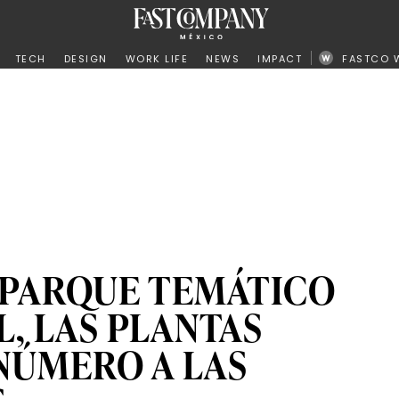
ño
TECH
DESIGN
WORK LIFE
NEWS
IMPACT
FASTCO 
 PARQUE TEMÁTICO
L, LAS PLANTAS
NÚMERO A LAS