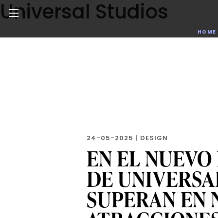
Universal Studios
Skip
to
the
Noticias de negocios, innovación, tecnología y dise
HOME
content
24-05-2025
|
DESIGN
EN EL NUEVO
DE UNIVERSA
SUPERAN EN 