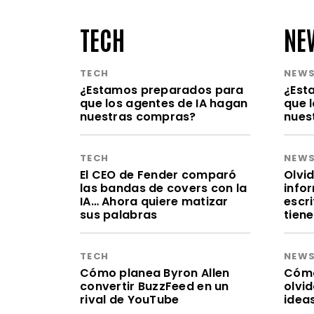
TECH
NE
TECH
NEW
¿Estamos preparados para
¿Est
que los agentes de IA hagan
que 
nuestras compras?
nues
TECH
NEW
El CEO de Fender comparó
Olvid
las bandas de covers con la
infor
IA… Ahora quiere matizar
escr
sus palabras
tien
TECH
NEW
Cómo planea Byron Allen
Cómo 
convertir BuzzFeed en un
olvi
rival de YouTube
idea