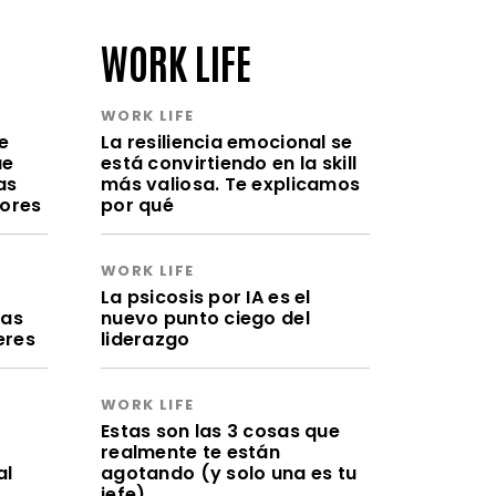
WORK LIFE
WORK LIFE
e
La resiliencia emocional se
ue
está convirtiendo en la skill
as
más valiosa. Te explicamos
lores
por qué
WORK LIFE
a
La psicosis por IA es el
ras
nuevo punto ciego del
eres
liderazgo
WORK LIFE
Estas son las 3 cosas que
realmente te están
al
agotando (y solo una es tu
jefe)