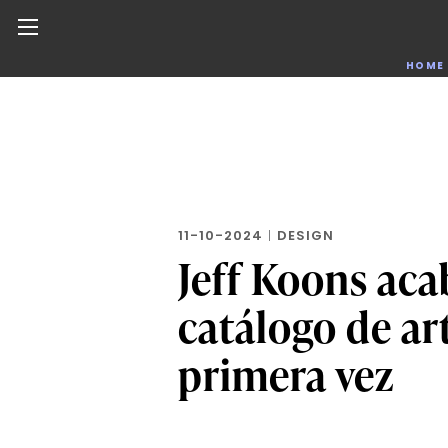
Noticias de negocios, innovación, tecnología y dise
HOME
Skip
to
the
content
11-10-2024
|
DESIGN
Jeff Koons aca
catálogo de ar
primera vez