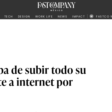
ño
TECH
DESIGN
WORK LIFE
NEWS
IMPACT
FASTCO 
ba de subir todo su
te a internet por