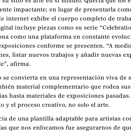
e su sitio es arte en sí mismo. Quería que lo
ente impactante; en lugar de presentarla co
 de internet exhibe el cuerpo completo de tra
igital incluye piezas como su serie “Celebratio
iona como una plataforma en constante evolu
 exposiciones conforme se presenten. “A medi
s, listar nuevos trabajos y añadir nuevas exp
e”, afirma.
o se convierta en una representación viva de 
ambién material complementario que rodea sus 
ias hasta materiales de exposiciones pasadas.
 y el proceso creativo, no solo el arte.
ia de una plantilla adaptable para artistas c
n las que nos enfocamos fue asegurarnos de qu