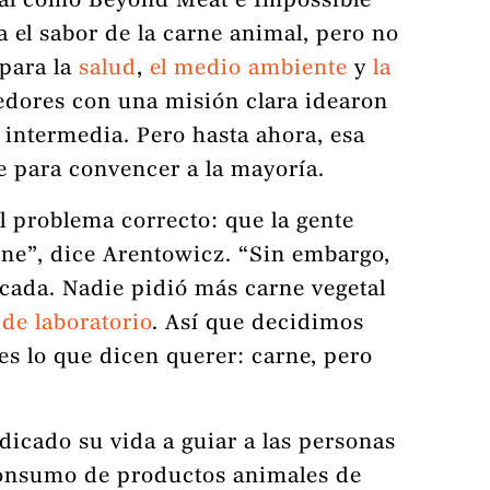
etal como Beyond Meat e Impossible
ta el sabor de la carne animal, pero no
 para la
salud
,
el medio ambiente
y
la
edores con una misión clara idearon
 intermedia. Pero hasta ahora, esa
e para convencer a la mayoría.
l problema correcto: que la gente
ne”, dice Arentowicz. “Sin embargo,
ocada. Nadie pidió más carne vegetal
 de laboratorio
. Así que decidimos
es lo que dicen querer: carne, pero
icado su vida a guiar a las personas
onsumo de productos animales de