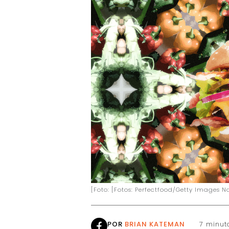
[Foto: [Fotos: Perfectfood/Getty Images
POR
BRIAN KATEMAN
7 minut