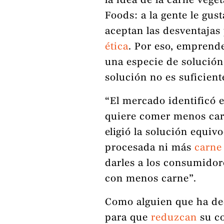
la idea de la carne veg
Foods: a la gente le gus
aceptan las desventajas
ética
. Por eso, emprend
una especie de solución
solución no es suficient
“El mercado identificó e
quiere comer menos car
eligió la solución equiv
procesada ni más
carne
darles a los consumidor
con menos carne”.
Como alguien que ha ded
para que
reduzcan
su c