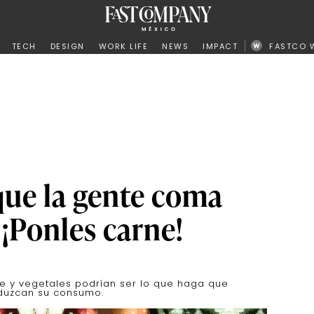
ño
TECH
DESIGN
WORK LIFE
NEWS
IMPACT
FASTCO 
ue la gente coma
¡Ponles carne!
 y vegetales podrían ser lo que haga que
eduzcan su consumo.