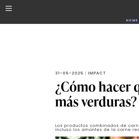
Noticias de negocios, innovación, tecnología y dise
HOME
Skip
to
the
content
31-05-2025
|
IMPACT
¿Cómo hacer q
más verduras? 
Los productos combinados de carne
incluso los amantes de la carne r