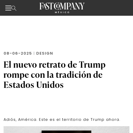
Noticias de negocios, innovación, tecnología y dise
Skip
to
the
content
08-06-2025
|
DESIGN
El nuevo retrato de Trump
rompe con la tradición de
Estados Unidos
Adiós, América. Este es el territorio de Trump ahora.