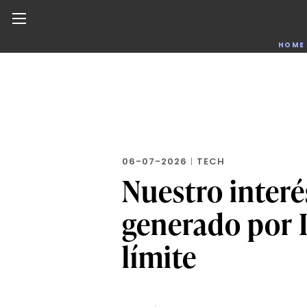
Noticias de negocios, innovación, tecnología y dise
HOME
Skip
to
the
content
06-07-2026
|
TECH
Nuestro inter
generado por I
límite