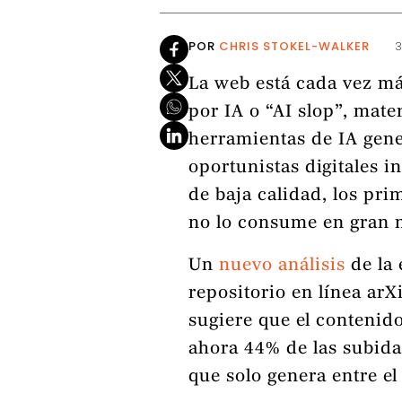
POR
CHRIS STOKEL-WALKER
3
La web está cada vez m
por IA o “AI slop”, mate
herramientas de IA gene
oportunistas digitales 
de baja calidad, los pri
no lo consume en gran 
Un
nuevo análisis
de la 
repositorio en línea arX
sugiere que el contenid
ahora 44% de las subida
que solo genera entre e