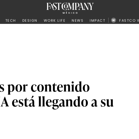
ño
TECH
DESIGN
WORK LIFE
NEWS
IMPACT
FASTCO 
és por contenido
A está llegando a su