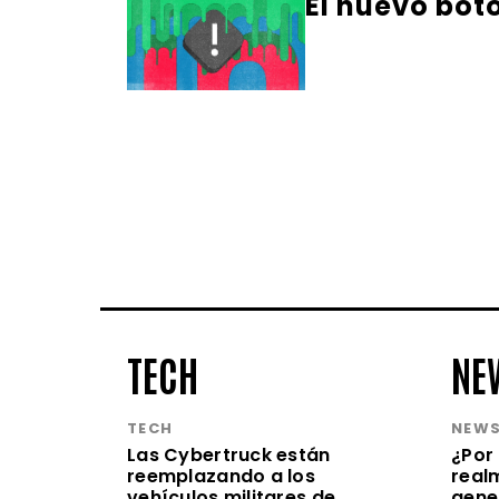
El nuevo bot
TECH
NE
TECH
NEW
Las Cybertruck están
¿Por 
reemplazando a los
realm
vehículos militares de
gene