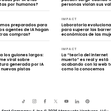
itas por humanos?
personas violan sus va
S
IMPACT
amos preparados para
Laboratoria evolucion
los agentes de IA hagan
para superar las barre
tras compras?
económicas de las muj
S
IMPACT
a los guiones largos:
La “teoría del internet
me viral sobre
muerto” es real y está
itura generada por IA
acabando con la web t
e nuevas pistas
como la conocemos