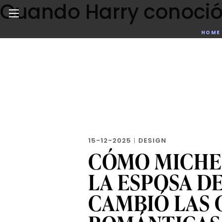
Cuando Harry conoció 
Skip
to
the
Noticias de negocios, innovación, tecnología y dise
HOME
content
15-12-2025
|
DESIGN
CÓMO MICHEL
LA ESPOSA DE
CAMBIÓ LAS