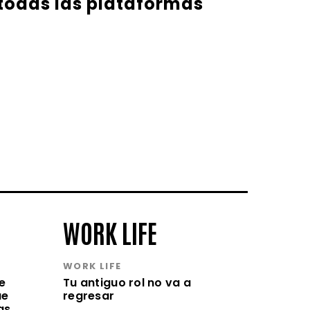
 todas las plataformas
WORK LIFE
WORK LIFE
e
Tu antiguo rol no va a
ue
regresar
as