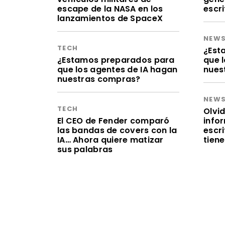
escape de la NASA en los
escr
lanzamientos de SpaceX
NEW
TECH
¿Est
¿Estamos preparados para
que 
que los agentes de IA hagan
nues
nuestras compras?
NEW
TECH
Olvid
El CEO de Fender comparó
infor
las bandas de covers con la
escr
IA… Ahora quiere matizar
tien
sus palabras