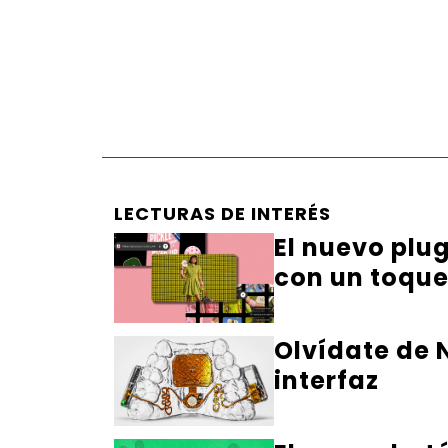
LECTURAS DE INTERÉS
El nuevo plu
con un toqu
Olvídate de N
interfaz