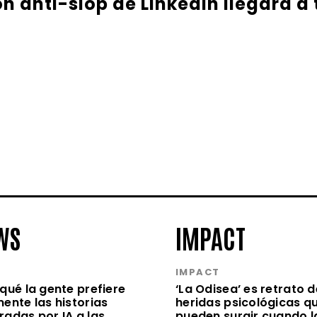
ón anti-slop de LinkedIn llegará a
WS
IMPACT
S
IMPACT
qué la gente prefiere
‘La Odisea’ es retrato d
ente las historias
heridas psicológicas q
radas por IA a las
pueden surgir cuando l