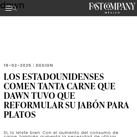
dawn
Skip
to
the
Noticias de negocios, innovación, tecnología y dise
content
19-02-2025
|
DESIGN
LOS ESTADOUNIDENSES
COMEN TANTA CARNE QUE
DAWN TUVO QUE
REFORMULAR SU JABÓN PARA
PLATOS
Sí, lo leíste bien. Con el aumento del consumo de
carne, también aumenta la necesidad de utilizar