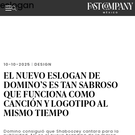
eslogan
Skip
to
the
Noticias de negocios, innovación, tecnología y dise
content
10-10-2025
|
DESIGN
EL NUEVO ESLOGAN DE
DOMINO’S ES TAN SABROSO
QUE FUNCIONA COMO
CANCIÓN Y LOGOTIPO AL
MISMO TIEMPO
Domino consiguió que Shaboozey cantara para la