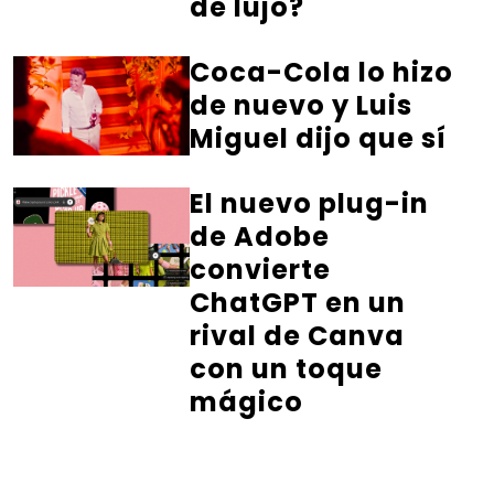
de lujo?
Coca-Cola lo hizo
de nuevo y Luis
Miguel dijo que sí
El nuevo plug-in
de Adobe
convierte
ChatGPT en un
rival de Canva
con un toque
mágico