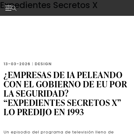
Expedientes Secretos X
Skip
to
the
Noticias de negocios, innovación, tecnología y dise
content
13-03-2026
|
DESIGN
¿EMPRESAS DE IA PELEANDO
CON EL GOBIERNO DE EU POR
LA SEGURIDAD?
“EXPEDIENTES SECRETOS X”
LO PREDIJO EN 1993
Un episodio del programa de televisión lleno de