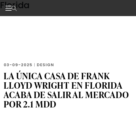
Florida
Skip
to
the
Noticias de negocios, innovación, tecnología y dise
content
03-09-2025
|
DESIGN
LA ÚNICA CASA DE FRANK
LLOYD WRIGHT EN FLORIDA
ACABA DE SALIR AL MERCADO
POR 2.1 MDD