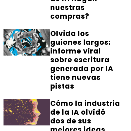
nuestras
compras?
Olvida los
guiones largos:
informe viral
sobre escritura
generada por IA
tiene nuevas
pistas
Cómo la industria
de la IA olvidó
dos de sus
mejores ideas