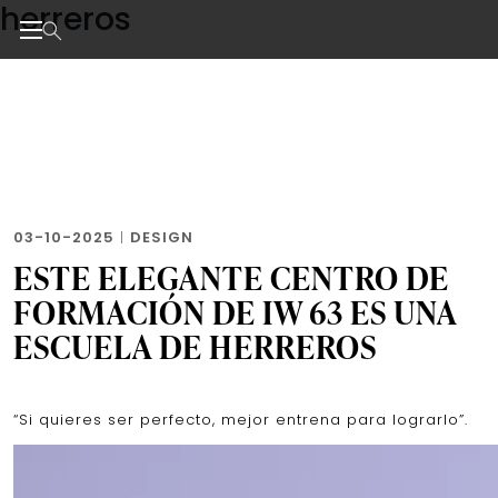
herreros
Skip
to
the
Noticias de negocios, innovación, tecnología y dise
content
03-10-2025
|
DESIGN
ESTE ELEGANTE CENTRO DE
FORMACIÓN DE IW 63 ES UNA
ESCUELA DE HERREROS
“Si quieres ser perfecto, mejor entrena para lograrlo”.