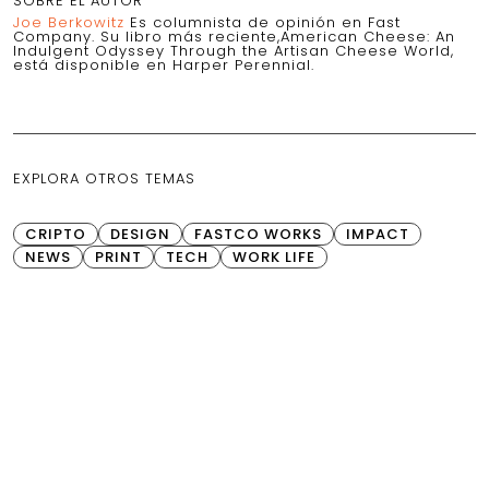
SOBRE EL AUTOR
Joe Berkowitz
Es columnista de opinión en Fast
Company. Su libro más reciente,American Cheese: An
Indulgent Odyssey Through the Artisan Cheese World,
está disponible en Harper Perennial.
EXPLORA OTROS TEMAS
CRIPTO
DESIGN
FASTCO WORKS
IMPACT
NEWS
PRINT
TECH
WORK LIFE