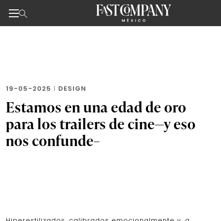
Noticias de negocios, innovación, tecnología y dise
Skip
to
the
content
19-05-2025
|
DESIGN
Estamos en una edad de oro
para los trailers de cine—y eso
nos confunde–
Hiperestilizados, calibrados emocionalmente y, a