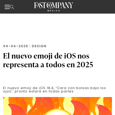
Noticias de negocios, innovación, tecnología y dise
Skip
to
the
content
04-04-2025
|
DESIGN
El nuevo emoji de iOS nos
representa a todos en 2025
El nuevo emoji de iOS 18.4, “Cara con bolsas bajo los
ojos”, pronto estará en todas partes.