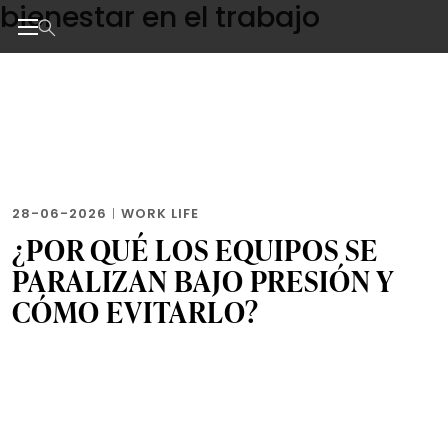
bienestar en el trabajo
Skip
to
the
Noticias de negocios, innovación, tecnología y dise
content
28-06-2026
|
WORK LIFE
¿POR QUÉ LOS EQUIPOS SE
PARALIZAN BAJO PRESIÓN Y
CÓMO EVITARLO?